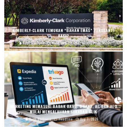
KIMBERLY-CLARK TEMUKAN “BAHAN EMAS” PENGGANTI
KAYU?
Ruth Berliana
News and Insight
Aug 7, 2026
MARKETING MEMASUKI BABAK BARU: BRAND, AI, DAN AEO
MULAI MENGALAHKAN SEKADAR KLIK
Ruth Berliana
Headline
Aug 7, 2026