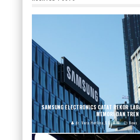
SAMSUNG ELECTRONICS CATAT REKOR LABA
MEMORI DAN TREN 
dr. Vera Herlina,S.E.,M.M.
News