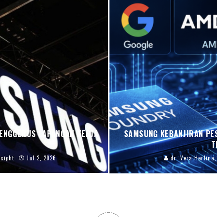
MENGGERUS LAPANGAN KERJA
SAMSUNG KEBANJIRAN PES
T
sight
Jul 2, 2026
dr. Vera Herlina,