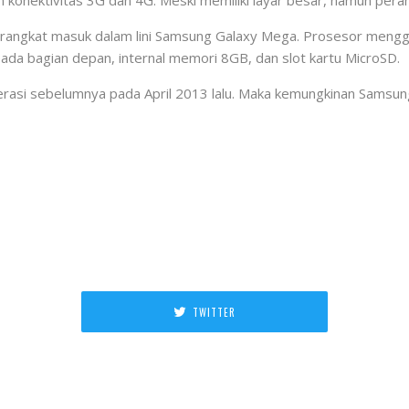
gan konektivitas 3G dan 4G. Meski memiliki layar besar, namun pera
perangkat masuk dalam lini Samsung Galaxy Mega. Prosesor men
a bagian depan, internal memori 8GB, dan slot kartu MicroSD.
asi sebelumnya pada April 2013 lalu. Maka kemungkinan Samsun
TWITTER