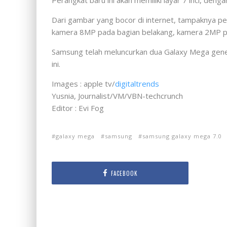
Perangkat baru ini akan memiliki layar 7 inci, den
Dari gambar yang bocor di internet, tampaknya 
kamera 8MP pada bagian belakang, kamera 2MP pad
Samsung telah meluncurkan dua Galaxy Mega gener
ini.
Images : apple tv/
digitaltrends
Yusnia, Journalist/VM/VBN-techcrunch
Editor : Evi Fog
galaxy mega
samsung
samsung galaxy mega 7.0
FACEBOOK