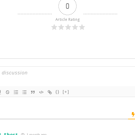
0
Article Rating
{}
[+]
R. Short
1 month ago