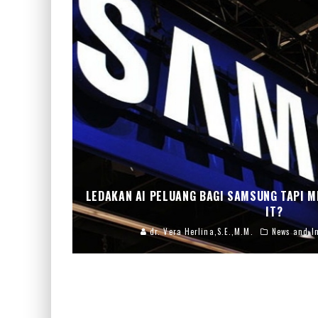
LEDAKAN AI PELUANG BAGI SAMSUNG TAPI 
IT?
dr. Vera Herlina,S.E.,M.M.
News and In