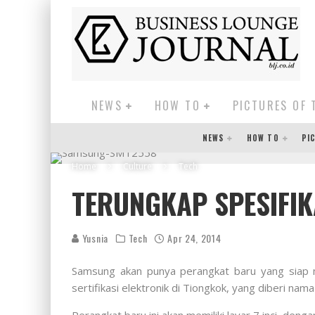
NEWS
HOW TO
PICTURES OF 
NEWS
HOW TO
PI
Home
Culture
Tech
TERUNGKAP SPESIFIK
Yusnia
Tech
Apr 24, 2014
Samsung akan punya perangkat baru yang siap 
sertifikasi elektronik di Tiongkok, yang diberi n