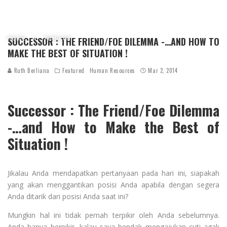
Home
Featured
SUCCESSOR : THE FRIEND/FOE DILEMMA -…AND HOW TO
MAKE THE BEST OF SITUATION !
Ruth Berliana
Featured
Human Resources
Mar 2, 2014
Successor : The Friend/Foe Dilemma
-…and How to Make the Best of
Situation !
Jikalau Anda mendapatkan pertanyaan pada hari ini, siapakah
yang akan menggantikan posisi Anda apabila dengan segera
Anda ditarik dari posisi Anda saat ini?
Mungkin hal ini tidak pernah terpikir oleh Anda sebelumnya.
Anda hanya berpikir, kalau saya hendak mengajukan cuti agak