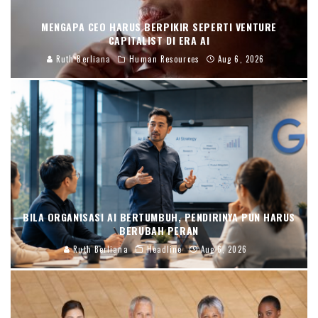
MENGAPA CEO HARUS BERPIKIR SEPERTI VENTURE
CAPITALIST DI ERA AI
Ruth Berliana
Human Resources
Aug 6, 2026
BILA ORGANISASI AI BERTUMBUH, PENDIRINYA PUN HARUS
BERUBAH PERAN
Ruth Berliana
Headline
Aug 6, 2026