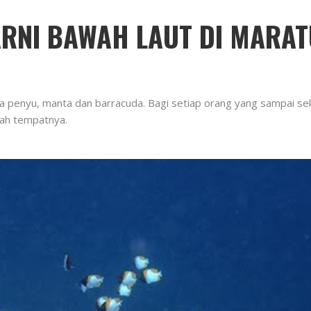
RNI BAWAH LAUT DI MARAT
 penyu, manta dan barracuda. Bagi setiap orang yang sampai sek
lah tempatnya.