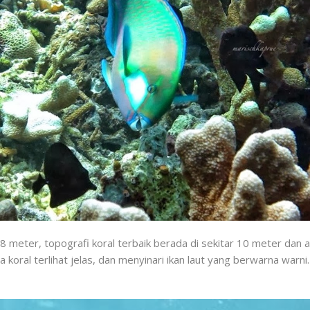
eter, topografi koral terbaik berada di sekitar 10 meter dan a
ral terlihat jelas, dan menyinari ikan laut yang berwarna warni.