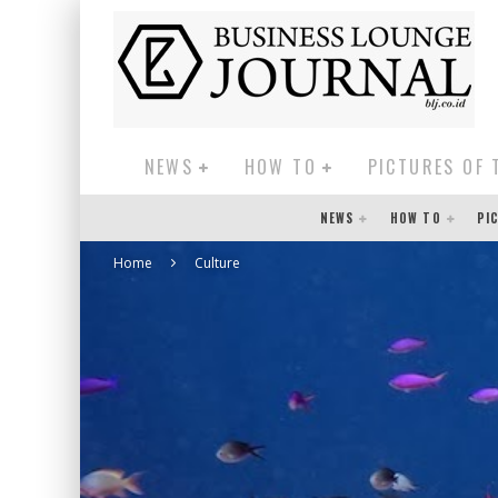
NEWS
HOW TO
PICTURES OF 
NEWS
HOW TO
PI
Home
Culture