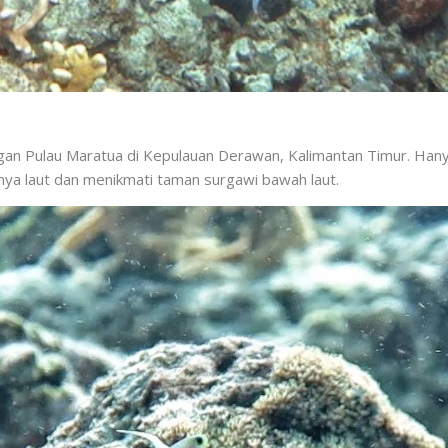
gan Pulau Maratua di Kepulauan Derawan, Kalimantan Timur. Hanya 
unya laut dan menikmati taman surgawi bawah laut.