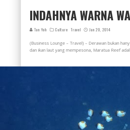
INDAHNYA WARNA WA
Tan Yoh
Culture
Travel
Jan 20, 2014
(Business Lounge – Travel) – Derawan bukan hanya
dan ikan laut yang mempesona, Maratua Reef ada