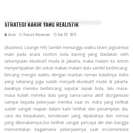
Home
Managerial How To
Human Resources
STRATEGI KARIR YANG REALISTIK
Arum
Human Resources
Dec 29, 2013
(Business Lounge-HR) Sambil menunggu waktu team jagoannya
main pada acara nonton bola bareng yang diadakan oleh
sekumpulan eksekutif muda di Jakarta, maka malam itu Anton
menyempatkan diri untuk makan malam dulu sambil berbincang-
bincang mengisi waktu dengan mantan teman kuliahnya Indra
yang sekarang juga sudah menjadi eksekutif muda di Jakarta.
Awalnya mereka berbincang seputar sepak bola, lalu masa-
masa kuliah mereka dulu yang sama-sama aktif diorganisasi
sampai kepada pekerjaan mereka saat ini. Indra yang terlihat
sudah sangat mapan dalam karir terlihat dari penampilan dia,
cara dia berpakaian, kendaraan yang dipakainya dan semua
yang dikenakannya.Dia terlihat sangat percaya diri dan bangga
menceritakan bagaimana pekerjaannya saat ini.Sementara