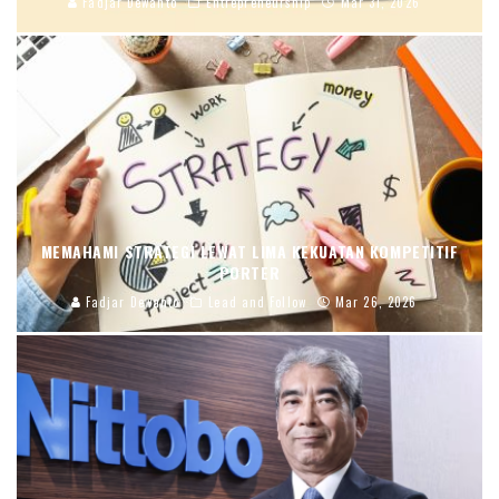
Fadjar Dewanto
Entrepreneurship
Mar 31, 2026
MEMAHAMI STRATEGI LEWAT LIMA KEKUATAN KOMPETITIF
PORTER
Fadjar Dewanto
Lead and Follow
Mar 26, 2026