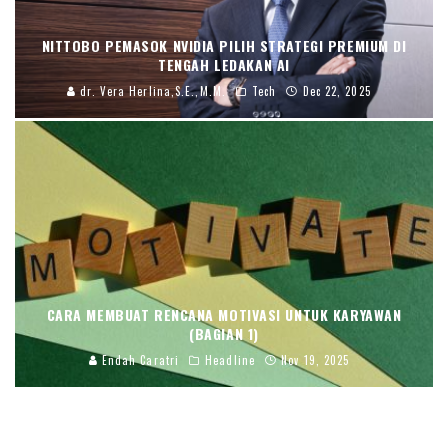
NITTOBO PEMASOK NVIDIA PILIH STRATEGI PREMIUM DI
TENGAH LEDAKAN AI
dr. Vera Herlina,S.E.,M.M.
Tech
Dec 22, 2025
CARA MEMBUAT RENCANA MOTIVASI UNTUK KARYAWAN
(BAGIAN 1)
Endah Caratri
Headline
Nov 19, 2025