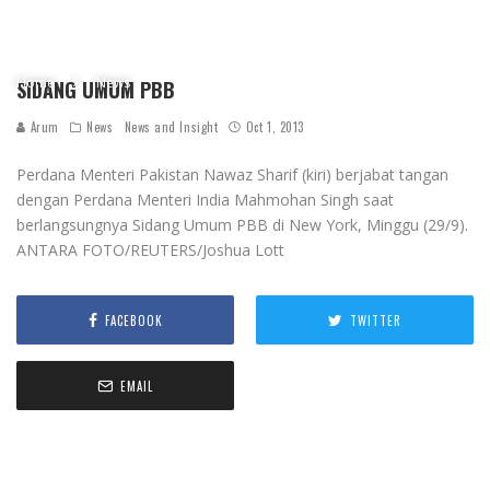
Home
News
SIDANG UMUM PBB
Arum
News
News and Insight
Oct 1, 2013
Perdana Menteri Pakistan Nawaz Sharif (kiri) berjabat tangan
dengan Perdana Menteri India Mahmohan Singh saat
berlangsungnya Sidang Umum PBB di New York, Minggu (29/9).
ANTARA FOTO/REUTERS/Joshua Lott
FACEBOOK
TWITTER
EMAIL