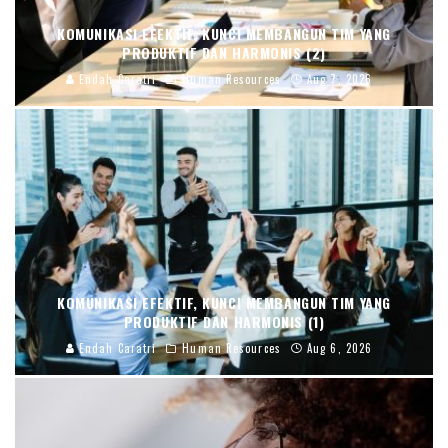
KOMUNIKASI EFEKTIF, KUNCI MEMBANGUN TIM YANG
PRODUKTIF DAN HARMONIS (2)
Endah Caratri
Human Resources
Aug 7, 2026
KOMUNIKASI EFEKTIF, KUNCI MEMBANGUN TIM YANG
PRODUKTIF DAN HARMONIS (1)
Endah Caratri
Human Resources
Aug 6, 2026