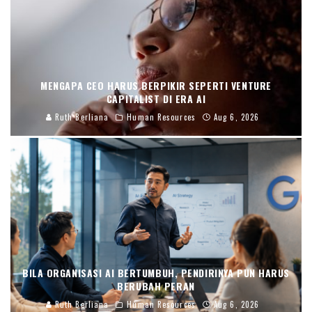
MENGAPA CEO HARUS BERPIKIR SEPERTI VENTURE
CAPITALIST DI ERA AI
Ruth Berliana
Human Resources
Aug 6, 2026
BILA ORGANISASI AI BERTUMBUH, PENDIRINYA PUN HARUS
BERUBAH PERAN
Ruth Berliana
Human Resources
Aug 6, 2026