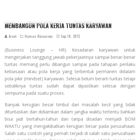
Home
Managerial How To
Human Resources
MEMBANGUN POLA KERJA TUNTAS KARYAWAN
Arum
Human Resources
Sep 18, 2013
(Business Lounge – HR) Kesadaran karyawan untuk
mengerjakan tanggung jawab pekerjaannya sampai benar-benar
tuntas memang perlu dibangun sampai pada tahapan perilaku
kebiasaan atau pola kerja yang terbentuk permanen didalam
pola pikir (mindset) karyawan. Selesai belum berarti tuntas tetapi
sebaliknya tuntas sudah dapat dipastikan selesai dengan
sempurna pada suatu proses.
Banyak kerugian besar timbul dari masalah kecil yang tidak
dituntaskan dan didiamkan dalam jangka waktu tertentu bahkan
bisa jadi bertahun-tahun dan tanpa disadari menjadi BOM
WAKTU yang mengakibatkan kerugian besar pada perusahaan.
Salah satu contoh yang pernah terjadi di salah satu perusahaan