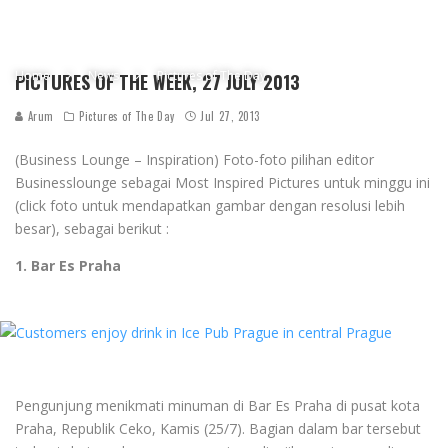
Home
News
Pictures of The Day
PICTURES OF THE WEEK, 27 JULY 2013
Arum
Pictures of The Day
Jul 27, 2013
(Business Lounge – Inspiration) Foto-foto pilihan editor
Businesslounge sebagai Most Inspired Pictures untuk minggu ini
(click foto untuk mendapatkan gambar dengan resolusi lebih
besar), sebagai berikut :
1. Bar Es Praha
Pengunjung menikmati minuman di Bar Es Praha di pusat kota
Praha, Republik Ceko, Kamis (25/7). Bagian dalam bar tersebut