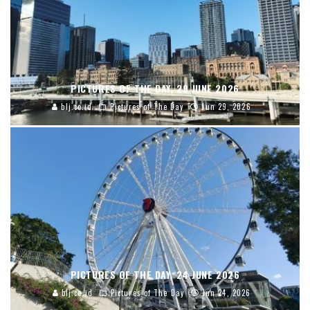
PICTURES OF THE DAY, 29 JUNE 2026
blj.co.id
Pictures of The Day
Jun 29, 2026
PICTURES OF THE DAY, 24 JUNE 2026
blj.co.id
Pictures of The Day
Jun 24, 2026