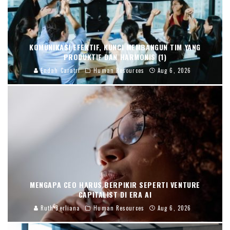
KOMUNIKASI EFEKTIF, KUNCI MEMBANGUN TIM YANG
PRODUKTIF DAN HARMONIS (1)
Endah Caratri
Human Resources
Aug 6, 2026
MENGAPA CEO HARUS BERPIKIR SEPERTI VENTURE
CAPITALIST DI ERA AI
Ruth Berliana
Human Resources
Aug 6, 2026