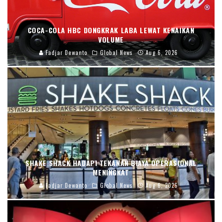
COCA-COLA HBC DONGKRAK LABA LEWAT KENAIKAN
VOLUME
Fadjar Dewanto
Global News
Aug 6, 2026
SHAKE SHACK HADAPI TEKANAN BIAYA OPERASIONAL
MENINGKAT
Fadjar Dewanto
Global News
Aug 6, 2026