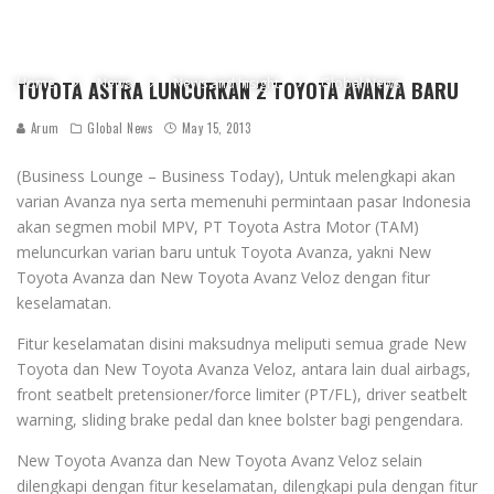
Home
News
News and Insight
Global News
TOYOTA ASTRA LUNCURKAN 2 TOYOTA AVANZA BARU
Arum
Global News
May 15, 2013
(Business Lounge – Business Today), Untuk melengkapi akan
varian Avanza nya serta memenuhi permintaan pasar Indonesia
akan segmen mobil MPV, PT Toyota Astra Motor (TAM)
meluncurkan varian baru untuk Toyota Avanza, yakni New
Toyota Avanza dan New Toyota Avanz Veloz dengan fitur
keselamatan.
Fitur keselamatan disini maksudnya meliputi semua grade New
Toyota dan New Toyota Avanza Veloz, antara lain dual airbags,
front seatbelt pretensioner/force limiter (PT/FL), driver seatbelt
warning, sliding brake pedal dan knee bolster bagi pengendara.
New Toyota Avanza dan New Toyota Avanz Veloz selain
dilengkapi dengan fitur keselamatan, dilengkapi pula dengan fitur