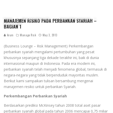
Home
Managerial How To
General Management
MANAJEMEN RISIKO PADA PERBANKAN SYARIAH –
Manage Risk
BAGIAN 1
Arum
Manage Risk
May 3, 2013
(Business Lounge – Risk Management) Perkembangan
perbankan syariah mengalami pertumbuhan yang pesat
khususnya sepanjang tiga dekade terakhir ini, baik di dunia
internasional maupun di Indonesia. Pada era modern ini,
perbankan syariah telah menjadi fenomena global, termasuk di
negara-negara yang tidak berpenduduk mayoritas muslim.
Berikut kami sampaikan tulisan bersambung mengenai
manajemen resiko untuk perbankan Syariah.
Perkembangan Perbankan Syariah
Berdasarkan prediksi McKinsey tahun 2008 total aset pasar
perbankan syariah global pada tahun 2006 mencapai 0,75 miliar