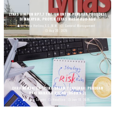
LYNAS HIMPUN RP7,7 TRILIUN UNTUK PERLUAS PRODUKSI
DI MALAYSIA, PROYEK TEXAS MASIH ABU-ABU
dr. Vera Herlina,S.E.,M.M.
General Management
Aug 30, 2025
CARA MEMANTAU RISIKO DALAM 7 LANGKAH: PANDUAN
BAGI MANAJER RISIKO (BAGIAN 3)
Endah Caratri
Headline
Jun 12, 2025