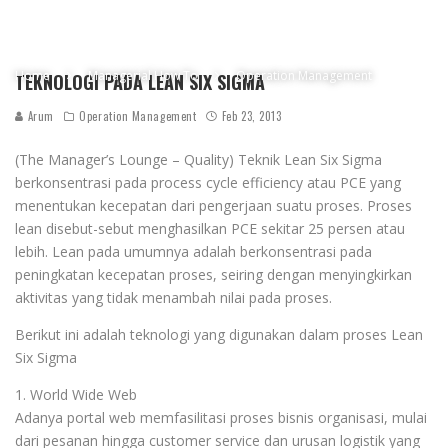
Home
Managerial How To
Operation Management
TEKNOLOGI PADA LEAN SIX SIGMA
Arum
Operation Management
Feb 23, 2013
(The Manager’s Lounge – Quality) Teknik Lean Six Sigma
berkonsentrasi pada process cycle efficiency atau PCE yang
menentukan kecepatan dari pengerjaan suatu proses. Proses
lean disebut-sebut menghasilkan PCE sekitar 25 persen atau
lebih. Lean pada umumnya adalah berkonsentrasi pada
peningkatan kecepatan proses, seiring dengan menyingkirkan
aktivitas yang tidak menambah nilai pada proses.
Berikut ini adalah teknologi yang digunakan dalam proses Lean
Six Sigma
1. World Wide Web
Adanya portal web memfasilitasi proses bisnis organisasi, mulai
dari pesanan hingga customer service dan urusan logistik yang