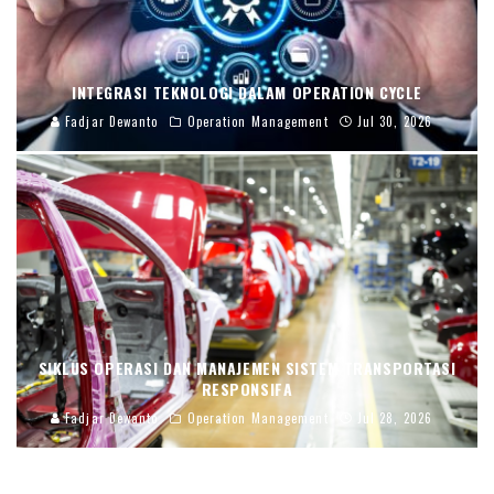
INTEGRASI TEKNOLOGI DALAM OPERATION CYCLE
Fadjar Dewanto
Operation Management
Jul 30, 2026
SIKLUS OPERASI DAN MANAJEMEN SISTEM TRANSPORTASI
RESPONSIFA
Fadjar Dewanto
Operation Management
Jul 28, 2026