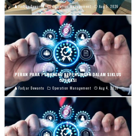
Fadjar Dewanto
Operation Management
Aug 5, 2026
PERAN PARA PEMANGKU KEPENTINGAN DALAM SIKLUS
OPERASI
Fadjar Dewanto
Operation Management
Aug 4, 2026