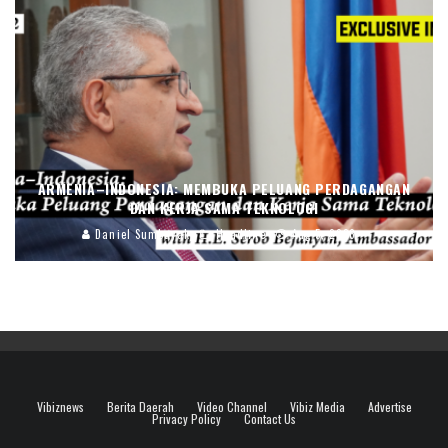
ARMENIA–INDONESIA: MEMBUKA PELUANG PERDAGANGAN
DAN KERJA SAMA TEKNOLOGI
Daniel Sumbayak
Headline
Aug 5, 2026
Vibiznews
Berita Daerah
Video Channel
Vibiz Media
Advertise
Privacy Policy
Contact Us