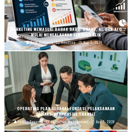
MARKETING MEMASUKI BABAK BARU: BRAND, AI, DAN AEO
MULAI MENGALAHKAN SEKADAR KLIK
Ruth Berliana
Headline
Aug 7, 2026
OPERATING PLAN SEBAGAI FONDASI PELAKSANAAN
DEMAND-RESPONSIVE TRANSIT
Fadjar Dewanto
Operation Management
Aug 5, 2026