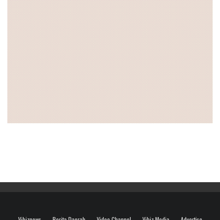
Vibiznews
Berita Daerah
Video Channel
Vibiz Media
Advertise