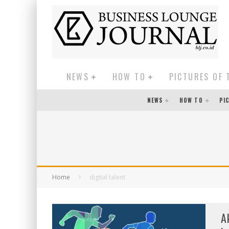
NEWS
HOW TO
PICTURES OF 
NEWS
HOW TO
PI
Home
digital talent
A