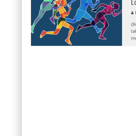
L
F
(B
ta
me