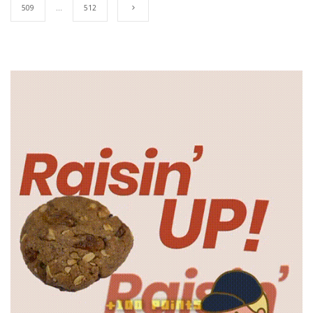
509
…
512