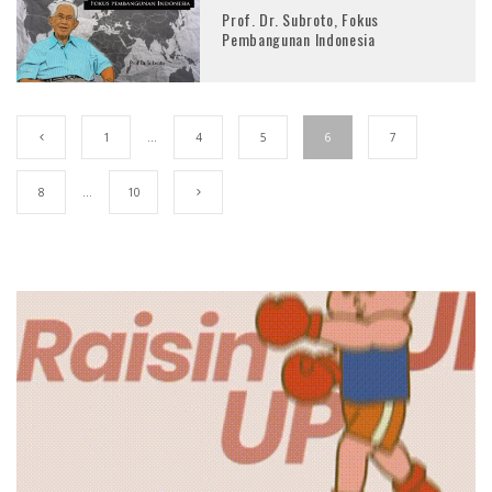
Prof. Dr. Subroto, Fokus
Pembangunan Indonesia
1
…
4
5
6
7
8
…
10