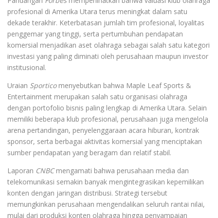
Pandangan
Forbes
memperlihatkan bahwa valuasi klub olahraga
profesional di Amerika Utara terus meningkat dalam satu
dekade terakhir. Keterbatasan jumlah tim profesional, loyalitas
penggemar yang tinggi, serta pertumbuhan pendapatan
komersial menjadikan aset olahraga sebagai salah satu kategori
investasi yang paling diminati oleh perusahaan maupun investor
institusional.
Uraian
Sportico
menyebutkan bahwa Maple Leaf Sports &
Entertainment merupakan salah satu organisasi olahraga
dengan portofolio bisnis paling lengkap di Amerika Utara. Selain
memiliki beberapa klub profesional, perusahaan juga mengelola
arena pertandingan, penyelenggaraan acara hiburan, kontrak
sponsor, serta berbagai aktivitas komersial yang menciptakan
sumber pendapatan yang beragam dan relatif stabil.
Laporan
CNBC
mengamati bahwa perusahaan media dan
telekomunikasi semakin banyak mengintegrasikan kepemilikan
konten dengan jaringan distribusi. Strategi tersebut
memungkinkan perusahaan mengendalikan seluruh rantai nilai,
mulai dari produksi konten olahraga hingga penyampaian