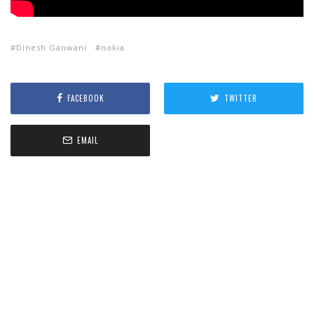
Dinesh Ganwani
nokia
FACEBOOK
TWITTER
EMAIL