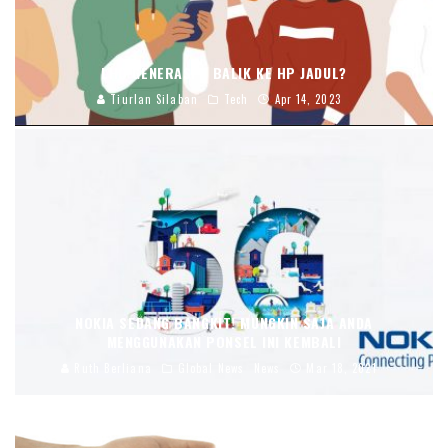
LHO GENERASI Z BALIK KE HP JADUL?
Tiurlan Silaban
Tech
Apr 14, 2023
NOKIA SEDANG BANGKIT! MUNGKIN SAJA ANDA
MENGGUNAKAN PONSEL INI KEMBALI
Ruth Berliana
Global News
News
Mar 18, 2021