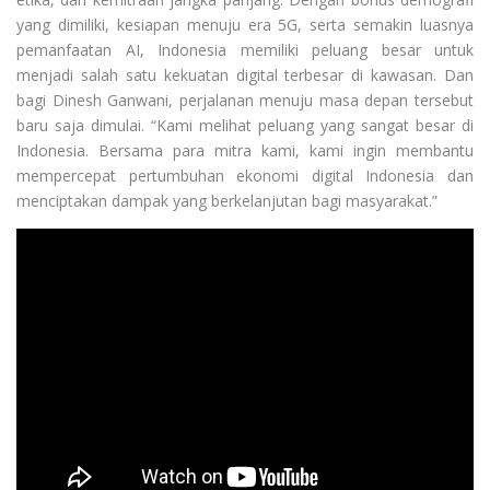
yang dimiliki, kesiapan menuju era 5G, serta semakin luasnya
pemanfaatan AI, Indonesia memiliki peluang besar untuk
menjadi salah satu kekuatan digital terbesar di kawasan. Dan
bagi Dinesh Ganwani, perjalanan menuju masa depan tersebut
baru saja dimulai. “Kami melihat peluang yang sangat besar di
Indonesia. Bersama para mitra kami, kami ingin membantu
mempercepat pertumbuhan ekonomi digital Indonesia dan
menciptakan dampak yang berkelanjutan bagi masyarakat.”