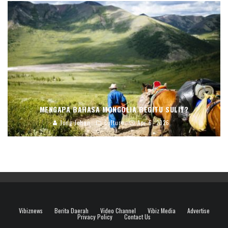
MENGAPA BAHASA MONGOLIA BEGITU SULIT?
Jong Johan
Culture
Apr 6, 2026
Vibiznews
Berita Daerah
Video Channel
Vibiz Media
Advertise
Privacy Policy
Contact Us