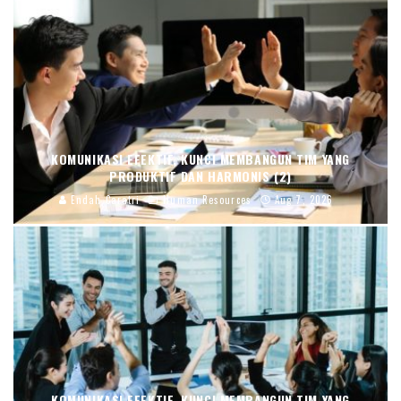
KOMUNIKASI EFEKTIF, KUNCI MEMBANGUN TIM YANG
PRODUKTIF DAN HARMONIS (2)
Endah Caratri
Human Resources
Aug 7, 2026
KOMUNIKASI EFEKTIF, KUNCI MEMBANGUN TIM YANG