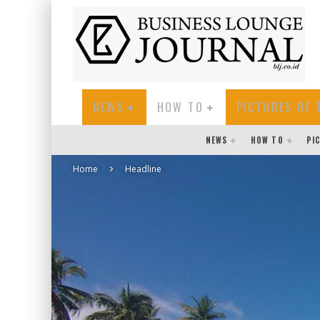
NEWS
HOW TO
PICTURES OF 
NEWS
HOW TO
PI
Home
Headline