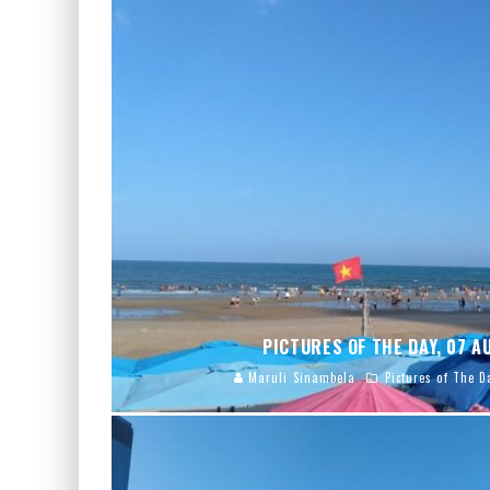
PICTURES OF THE DAY, 07 
Maruli Sinambela
Pictures of The D