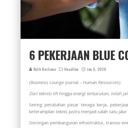
6 PEKERJAAN BLUE C
Ruth Berliana
Headline
Jan 5, 2026
(Business Lounge Journal – Human Resources)
Dari teknisi lift hingga energi terbarukan, inilah 
Seiring perubahan pasar tenaga kerja, pekerja
keterampilan teknis justru menjadi salah satu jal
Dorongan pembangunan infrastruktur, transisi ene