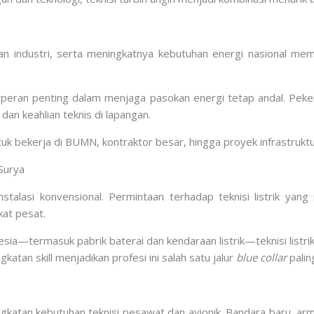
n industri, serta meningkatnya kebutuhan energi nasional membu
berperan penting dalam menjaga pasokan energi tetap andal. Peker
 dan keahlian teknis di lapangan.
uk bekerja di BUMN, kontraktor besar, hingga proyek infrastruktur
 Surya
nstalasi konvensional. Permintaan terhadap teknisi listrik yan
kat pesat.
a—termasuk pabrik baterai dan kendaraan listrik—teknisi listrik 
katan skill menjadikan profesi ini salah satu jalur
blue collar
palin
katan kebutuhan teknisi pesawat dan avionik. Bandara baru, a