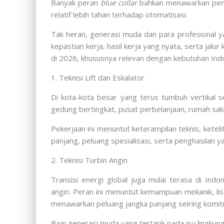
Banyak peran
blue collar
bahkan menawarkan peng
relatif lebih tahan terhadap otomatisasi.
Tak heran, generasi muda dan para profesional y
kepastian kerja, hasil kerja yang nyata, serta jalu
di 2026, khususnya relevan dengan kebutuhan Ind
1. Teknisi Lift dan Eskalator
Di kota-kota besar yang terus tumbuh vertikal s
gedung bertingkat, pusat perbelanjaan, rumah saki
Pekerjaan ini menuntut keterampilan teknis, ketelit
panjang, peluang spesialisasi, serta penghasilan
2. Teknisi Turbin Angin
Transisi energi global juga mulai terasa di In
angin. Peran ini menuntut kemampuan mekanik, listr
menawarkan peluang jangka panjang seiring komit
Bagi generasi muda yang tertarik pada isu lingkung