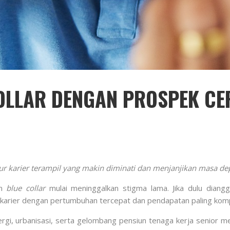
OLLAR DENGAN PROSPEK CE
jalur karier terampil yang makin diminati dan menjanjikan masa dep
an
blue collar
mulai meninggalkan stigma lama. Jika dulu diangga
ur karier dengan pertumbuhan tercepat dan pendapatan paling kom
rgi, urbanisasi, serta gelombang pensiun tenaga kerja senior m