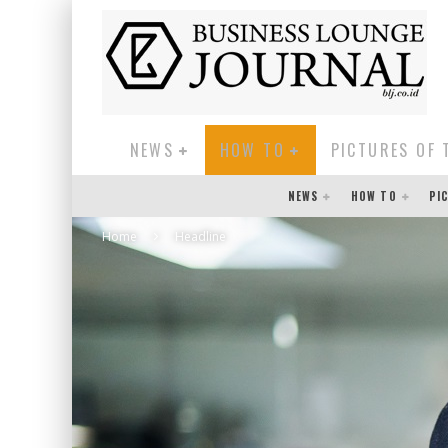
NEWS
HOW TO
PICTURES OF 
NEWS
HOW TO
PI
Home
Headline