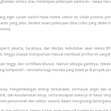
hasilan setara atau melampaui pekerjaan kantoran—tanpa har
ang ingin
career switch
mulai melirik sektor ini. Selain potensi pe
r karier yang jelas. Berikut enam pekerjaan
blue collar
yang dinilai 
onesia.
eperti Jakarta, Surabaya, dan Medan, kebutuhan akan teknisi l
t, hingga stasiun transportasi massal membuat profesi ini sangat
ian tinggi, dan sertifikasi khusus. Namun sebagai gantinya, teknisi 
 yang kompetitif—terutama bagi mereka yang bekerja di proyek-pr
donesia. Pengembangan energi terbarukan, termasuk angin dan s
ik, dan keselamatan kerja, serta kesiapan bekerja di lokasi terp
men pemerintah dan sektor swasta dalam mengurangi ketergantun
an dan teknologi, teknisi turbin angin menjadi kombinasi menarik