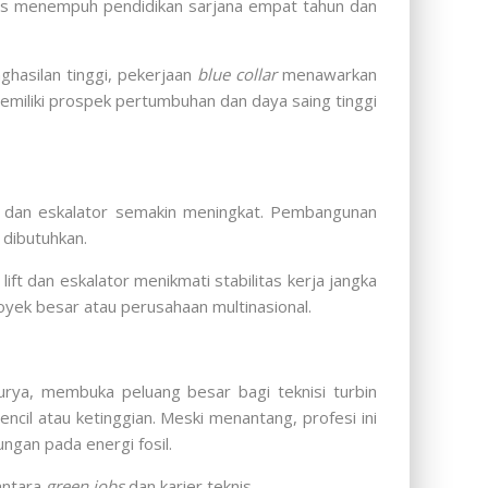
us menempuh pendidikan sarjana empat tahun dan
nghasilan tinggi, pekerjaan
blue collar
menawarkan
memiliki prospek pertumbuhan dan daya saing tinggi
ift dan eskalator semakin meningkat. Pembangunan
 dibutuhkan.
lift dan eskalator menikmati stabilitas kerja jangka
oyek besar atau perusahaan multinasional.
urya, membuka peluang besar bagi teknisi turbin
encil atau ketinggian. Meski menantang, profesi ini
gan pada energi fosil.
 antara
green jobs
dan karier teknis.