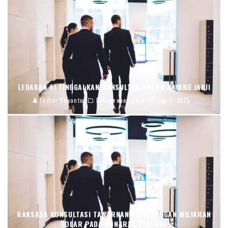
LEDAKAN AI TINGGALKAN KONSULTAN DALAM BAYANG JANJI
Fadjar Dewanto
Entrepreneurship
Sep 8, 2025
RAKSASA KONSULTASI TAWARKAN PEMOTONGAN MILIARAN
DOLAR PADA KONTRAK FEDERAL