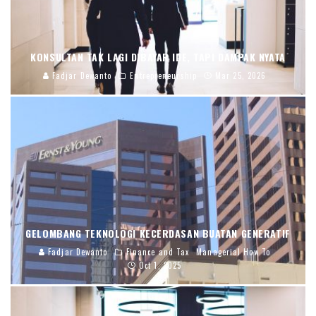
KONSULTAN TAK LAGI DIBAYAR IDE, TAPI DAMPAK NYATA
Fadjar Dewanto
Entrepreneurship
Mar 25, 2026
GELOMBANG TEKNOLOGI KECERDASAN BUATAN GENERATIF
Fadjar Dewanto
Finance and Tax
Managerial How To
Oct 1, 2025