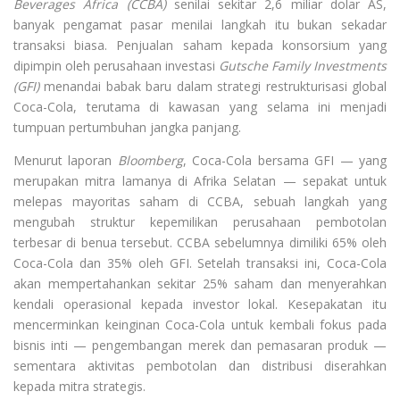
Beverages Africa (CCBA)
senilai sekitar 2,6 miliar dolar AS,
banyak pengamat pasar menilai langkah itu bukan sekadar
transaksi biasa. Penjualan saham kepada konsorsium yang
dipimpin oleh perusahaan investasi
Gutsche Family Investments
(GFI)
menandai babak baru dalam strategi restrukturisasi global
Coca-Cola, terutama di kawasan yang selama ini menjadi
tumpuan pertumbuhan jangka panjang.
Menurut laporan
Bloomberg
, Coca-Cola bersama GFI — yang
merupakan mitra lamanya di Afrika Selatan — sepakat untuk
melepas mayoritas saham di CCBA, sebuah langkah yang
mengubah struktur kepemilikan perusahaan pembotolan
terbesar di benua tersebut. CCBA sebelumnya dimiliki 65% oleh
Coca-Cola dan 35% oleh GFI. Setelah transaksi ini, Coca-Cola
akan mempertahankan sekitar 25% saham dan menyerahkan
kendali operasional kepada investor lokal. Kesepakatan itu
mencerminkan keinginan Coca-Cola untuk kembali fokus pada
bisnis inti — pengembangan merek dan pemasaran produk —
sementara aktivitas pembotolan dan distribusi diserahkan
kepada mitra strategis.