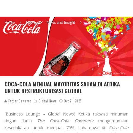
Home
News
News and Insight
Global News
COCA-COLA MENJUAL MAYORITAS SAHAM DI AFRIKA
UNTUK RESTRUKTURISASI GLOBAL
Fadjar Dewanto
Global News
Oct 21, 2025
(Business Lounge – Global News) Ketika raksasa minuman
ringan dunia
The Coca-Cola Company
mengumumkan
kesepakatan untuk menjual 75% sahamnya di
Coca-Cola