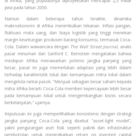
di Afrika, yang populasinya diproyeksikan mencapai 2,5 miliar
jiwa pada tahun 2050.
Namun dalam beberapa tahun terakhir, dinamika
makroekonomi di Afrika menimbulkan tekanan. Inflasi pangan,
fluktuasi mata uang, dan biaya logistik yang tinggi menekan
margin keuntungan produsen barang konsumsi, termasuk Coca-
Cola. Dalam wawancara dengan
The Wall Street Journal
, analis
pasar minuman dari Sanford C. Bernstein mengatakan bahwa
meskipun Afrika menawarkan potensi jangka panjang yang
besar, pasar ini juga memerlukan adaptasi yang lebih dalam
terhadap karakteristik lokal dan kemampuan mitra lokal dalam
mengelola rantai pasok. “Menjual sebagian besar saham kepada
mitra Afrika berarti Coca-Cola memberi kepercayaan lebih besar
pada kemampuan lokal untuk mengembangkan bisnis secara
berkelanjutan,” ujarnya.
Keputusan ini juga memperlihatkan konsistensi dengan strategi
jangka panjang Coca-Cola yang disebut “asset-light model”,
yakni pengurangan aset fisik seperti pabrik dan infrastruktur
pembotolan untuk meningkatkan return on invested capital