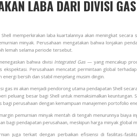
JAKAN LABA DARI DIVISI GA
hell memperkirakan laba kuartalannya akan meningkat secara signi
 pemurnian minyak. Perusahaan mengatakan bahwa lonjakan pe
ih lemah selama periode tersebut.
 menegaskan bahwa divisi
Integrated Gas
— yang mencakup produ
 ekspektasi. Perusahaan mencatat permintaan global terhadap 
nergi bersih dan stabil menjelang musim dingin.
isi gas ini akan menjadi pendorong utama pendapatan Shell secar
eri peluang besar bagi Shell untuk memaksimalkan keuntungan. 
alis bagi perusahaan dengan kemampuan manajemen portofolio ener
 margin pemurnian minyak mentah di tengah menurunnya biaya in
an bagi pendapatan perusahaan, meskipun harga minyak global me
ian juga terkait dengan perbaikan efisiensi di fasilitas-fasil