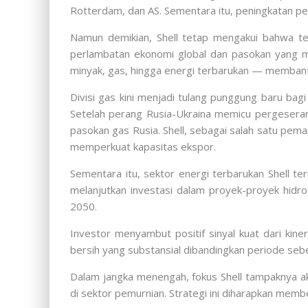
Rotterdam, dan AS. Sementara itu, peningkatan per
Namun demikian, Shell tetap mengakui bahwa t
perlambatan ekonomi global dan pasokan yang mel
minyak, gas, hingga energi terbarukan — membantu
Divisi gas kini menjadi tulang punggung baru ba
Setelah perang Rusia-Ukraina memicu pergesera
pasokan gas Rusia. Shell, sebagai salah satu pe
memperkuat kapasitas ekspor.
Sementara itu, sektor energi terbarukan Shell 
melanjutkan investasi dalam proyek-proyek hidro
2050.
Investor menyambut positif sinyal kuat dari kine
bersih yang substansial dibandingkan periode seb
Dalam jangka menengah, fokus Shell tampaknya ak
di sektor pemurnian. Strategi ini diharapkan me