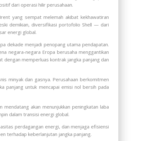
tif dari operasi hilir perusahaan.
Brent yang sempat melemah akibat kekhawatiran
 demikian, diversifikasi portofolio Shell — dari
ar energi global.
berapa dekade menjadi penopang utama pendapatan.
rena negara-negara Eropa berusaha menggantikan
but dengan memperluas kontrak jangka panjang dan
isnis minyak dan gasnya. Perusahaan berkomitmen
gka panjang untuk mencapai emisi nol bersih pada
talan mendatang akan menunjukkan peningkatan laba
n dalam transisi energi global.
asitas perdagangan energi, dan menjaga efisiensi
en terhadap keberlanjutan jangka panjang.