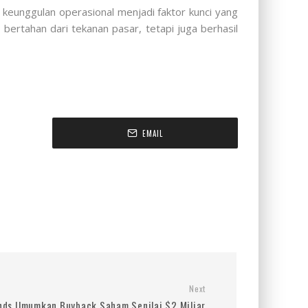
 keunggulan operasional menjadi faktor kunci yang
bertahan dari tekanan pasar, tetapi juga berhasil
EMAIL
Next
ands Umumkan Buyback Saham Senilai $2 Miliar