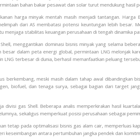
mintaan bahan bakar pesawat dan solar turut mendukung hasil posi
ekanan harga minyak mentah masih menjadi tantangan. Harga 
impah dari AS membatasi potensi keuntungan lebih besar. Meski
 menjaga stabilitas keuangan perusahaan di tengah dinamika pas
gi Shell, menggantikan dominasi bisnis minyak yang selama be
n besar dalam peta energi global, permintaan LNG melonjak ka
main LNG terbesar di dunia, berhasil memanfaatkan peluang terse
terus berkembang, meski masih dalam tahap awal dibandingkan b
gen, biofuel, dan tenaga surya, sebagai bagian dari target jan
rja divisi gas Shell. Beberapa analis memperkirakan hasil kuar
elumnya, sekaligus memperkuat posisi perusahaan sebagai pemimpi
an tetap pada optimalisasi bisnis gas alam cair, memperluas kap
mberi keseimbangan antara pertumbuhan jangka pendek dan komitm