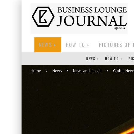
NEWS
HOW TO
PICTURES OF 
NEWS
HOW TO
PI
Home
News
News and Insight
Global New