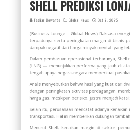
SHELL PREDIKSI LON
Fadjar Dewanto
Global News
Oct 7, 2025
(Business Lounge – Global News) Raksasa energi S
terpadunya serta peningkatan margin di bisnis
dampak negatif dari harga minyak mentah yang leb
Dalam pembaruan operasional terbarunya, Shell
(LNG) — menunjukkan performa yang jauh di atas
tengah upaya negara-negara memperkuat pasokan e
Analis menyebutkan bahwa hasil yang kuat dari div
dengan peningkatan aktivitas perdagangan, memb
harga gas, meskipun berisiko, justru menjadi kat
Selain itu, perusahaan mencatat adanya kenaikan
transportasi. Hal ini memberikan dukungan tambah
Menurut Shell, kenaikan margin di sektor pemurn