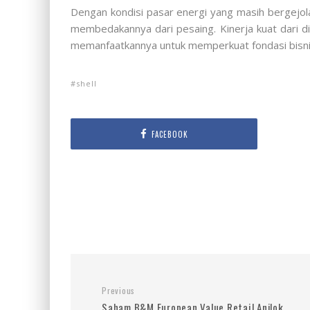
Dengan kondisi pasar energi yang masih bergejola
membedakannya dari pesaing. Kinerja kuat dari di
memanfaatkannya untuk memperkuat fondasi bisni
shell
FACEBOOK
Previous
Saham B&M European Value Retail Anjlok