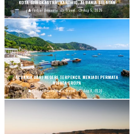
KOTA GJIROKASTRA, KARDHIQ, ALBANIA SELATAN
Fadjar Dewanto
Travel
Aug 5, 2026
ALBANIA DARI NEGERI TERPENCIL MENJADI PERMATA
WISATA EROPA
Fadjar Dewanto
Travel
Aug 4, 2026