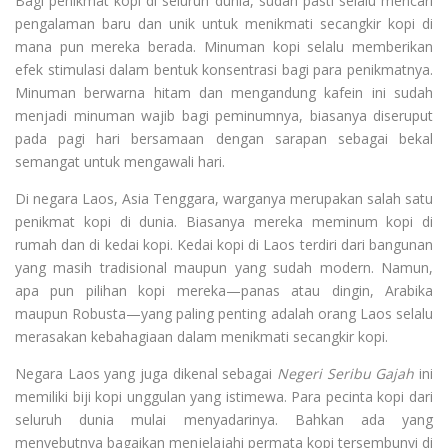
Bagi penikmat kopi di seluruh dunia, sudah pasti selalu mencari
pengalaman baru dan unik untuk menikmati secangkir kopi di
mana pun mereka berada. Minuman kopi selalu memberikan
efek stimulasi dalam bentuk konsentrasi bagi para penikmatnya.
Minuman berwarna hitam dan mengandung kafein ini sudah
menjadi minuman wajib bagi peminumnya, biasanya diseruput
pada pagi hari bersamaan dengan sarapan sebagai bekal
semangat untuk mengawali hari.
Di negara Laos, Asia Tenggara, warganya merupakan salah satu
penikmat kopi di dunia. Biasanya mereka meminum kopi di
rumah dan di kedai kopi. Kedai kopi di Laos terdiri dari bangunan
yang masih tradisional maupun yang sudah modern. Namun,
apa pun pilihan kopi mereka—panas atau dingin, Arabika
maupun Robusta—yang paling penting adalah orang Laos selalu
merasakan kebahagiaan dalam menikmati secangkir kopi.
Negara Laos yang juga dikenal sebagai
Negeri Seribu Gajah
ini
memiliki biji kopi unggulan yang istimewa. Para pecinta kopi dari
seluruh dunia mulai menyadarinya. Bahkan ada yang
menyebutnya bagaikan menjelajahi permata kopi tersembunyi di