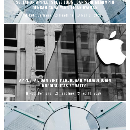
50 TAHUN APPLE: STEVE JOBS, DAN SENI MEMIMPIN
DENGAN CARA YANG TIDAK NYAMAN
Ruth Berliana
Headline
Mar 31, 2026
APPLE, AI, DAN SIRI: PENUNDAAN MENJADI UJIAN
KREDIBILITAS STRATEGI
Ruth Berliana
Headline
Feb 18, 2026