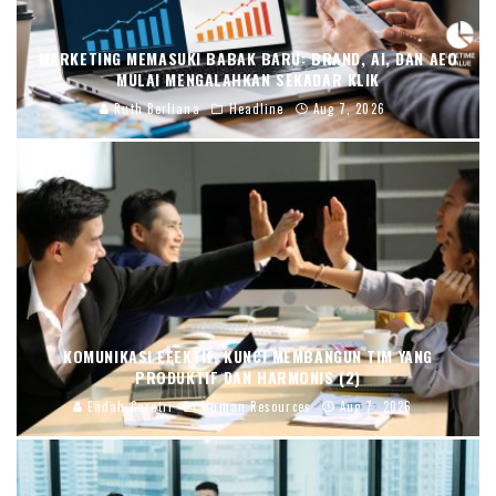
MARKETING MEMASUKI BABAK BARU: BRAND, AI, DAN AEO
MULAI MENGALAHKAN SEKADAR KLIK
Ruth Berliana
Headline
Aug 7, 2026
KOMUNIKASI EFEKTIF, KUNCI MEMBANGUN TIM YANG
PRODUKTIF DAN HARMONIS (2)
Endah Caratri
Human Resources
Aug 7, 2026