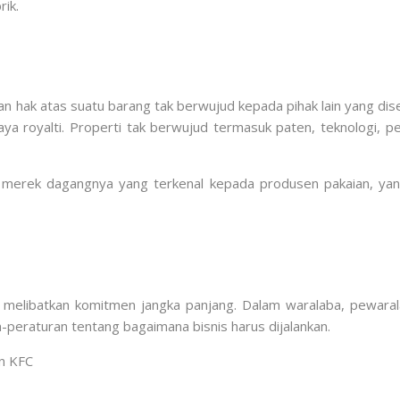
ik.
n hak atas suatu barang tak berwujud kepada pihak lain yang dise
ya royalti. Properti tak berwujud termasuk paten, teknologi, pen
au merek dagangnya yang terkenal kepada produsen pakaian, y
pi melibatkan komitmen jangka panjang. Dalam waralaba, pewaral
peraturan tentang bagaimana bisnis harus dijalankan.
an KFC