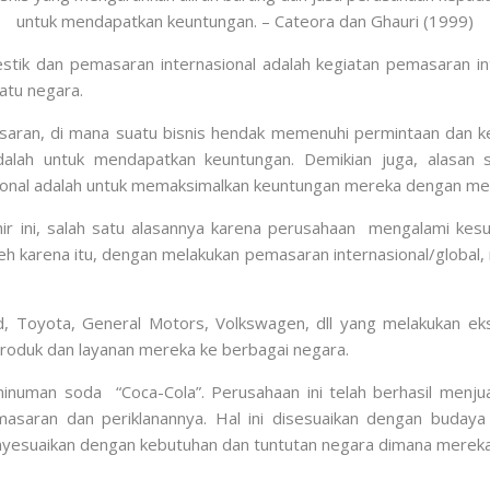
untuk mendapatkan keuntungan. – Cateora dan Ghauri (1999)
k dan pemasaran internasional adalah kegiatan pemasaran inte
atu negara.
asaran, di mana suatu bisnis hendak memenuhi permintaan dan k
 adalah untuk mendapatkan keuntungan. Demikian juga, alas
onal adalah untuk memaksimalkan keuntungan mereka dengan men
 ini, salah satu alasannya karena perusahaan mengalami kesul
eh karena itu, dengan melakukan pemasaran internasional/globa
d, Toyota, General Motors, Volkswagen, dll yang melakukan ek
roduk dan layanan mereka ke berbagai negara.
minuman soda “Coca-Cola”. Perusahaan ini telah berhasil men
asaran dan periklanannya. Hal ini disesuaikan dengan budaya
nyesuaikan dengan kebutuhan dan tuntutan negara dimana mere