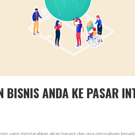
 BISNIS ANDA KE PASAR IN
bisnis yang mengarahkan aliran barang dan jasa perusahaan kepad