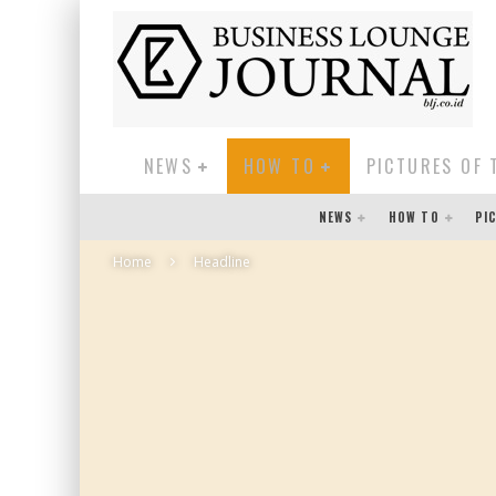
NEWS
HOW TO
PICTURES OF 
NEWS
HOW TO
PI
Home
Headline