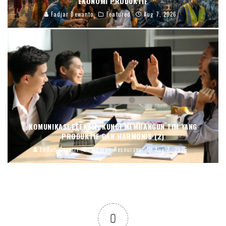
EKONOMI PRODUKTIF
Fadjar Dewanto
Featured
Aug 7, 2026
KOMUNIKASI EFEKTIF, KUNCI MEMBANGUN TIM YANG
PRODUKTIF DAN HARMONIS (2)
Endah Caratri
Human Resources
Aug 7, 2026
0