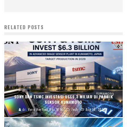
RELATED POSTS
SONY DAN TSMC INVESTASI US$6,3 MILIAR DI PABRIK
SENSOR KUMAMOTO
dr. Vera Herlina,S.E.,M.M.
Tech
Aug 10, 2026