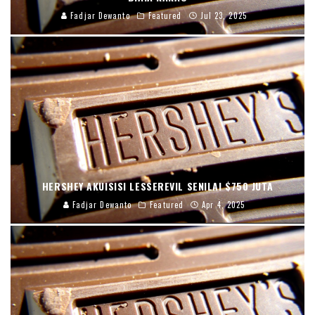
Fadjar Dewanto
Featured
Jul 23, 2025
HERSHEY AKUISISI LESSEREVIL SENILAI $750 JUTA
Fadjar Dewanto
Featured
Apr 4, 2025