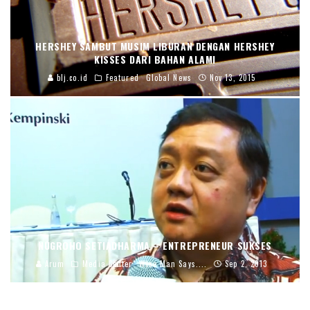
HERSHEY SAMBUT MUSIM LIBURAN DENGAN HERSHEY
KISSES DARI BAHAN ALAMI
blj.co.id
Featured
Global News
Nov 13, 2015
NUGROHO SETIADHARMA – ENTREPRENEUR SUKSES
Arum
Media Center
Wise Man Says....
Sep 2, 2013