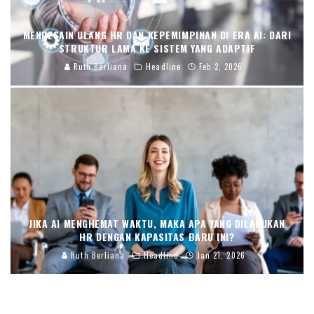
MENDESAIN ULANG HR DAN KEPEMIMPINAN DI ERA AI: DARI
STRUKTUR LAMA KE SISTEM YANG ADAPTIF
Ruth Berliana
Headline
Feb 2, 2026
JIKA AI MENGHEMAT WAKTU, MAKA APA YANG DILAKUKAN
HR DENGAN KAPASITAS BARU INI?
Ruth Berliana
Headline
Jan 21, 2026