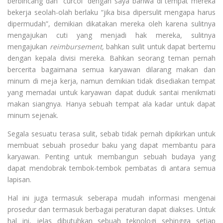
berbincang dan “curcol” dengan saya bahwa di tempat mereka
bekerja seolah-olah berlaku “jika bisa dipersulit mengapa harus
dipermudah”, demikian dikatakan mereka oleh karena sulitnya
mengajukan cuti yang menjadi hak mereka, sulitnya
mengajukan
reimbursement,
bahkan sulit untuk dapat bertemu
dengan kepala divisi mereka. Bahkan seorang teman pernah
bercerita bagaimana semua karyawan dilarang makan dan
minum di meja kerja, namun demikian tidak disediakan tempat
yang memadai untuk karyawan dapat duduk santai menikmati
makan siangnya. Hanya sebuah tempat ala kadar untuk dapat
minum sejenak.
Segala sesuatu terasa sulit, sebab tidak pernah dipikirkan untuk
membuat sebuah prosedur baku yang dapat membantu para
karyawan. Penting untuk membangun sebuah budaya yang
dapat mendobrak tembok-tembok pembatas di antara semua
lapisan.
Hal ini juga termasuk seberapa mudah informasi mengenai
prosedur dan termasuk berbagai peraturan dapat diakses. Untuk
hal ini, jelas dibutuhkan sebuah teknologi sehingga setiap