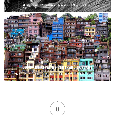
blj.co.id
Culture
Travel
Mar 1, 2016
COLOR OF NEPAL BY BERTRAND GOSSART
blj.co.id
Culture
Featured
Travel
Feb 11, 2016
0