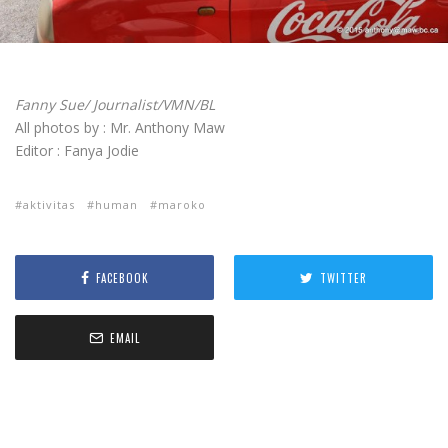
Fanny Sue/ Journalist/VMN/BL
All photos by : Mr. Anthony Maw
Editor : Fanya Jodie
aktivitas
human
maroko
FACEBOOK
TWITTER
EMAIL