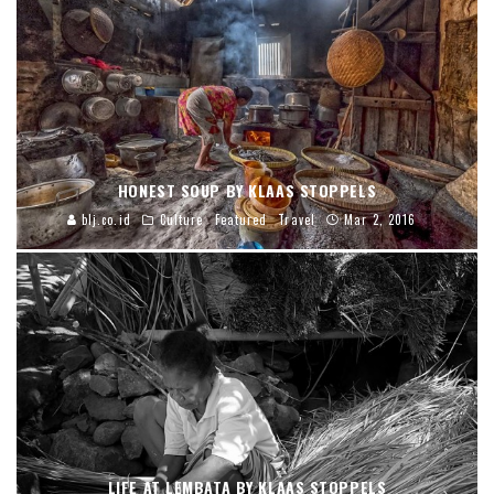
HONEST SOUP BY KLAAS STOPPELS
blj.co.id
Culture
Featured
Travel
Mar 2, 2016
LIFE AT LEMBATA BY KLAAS STOPPELS