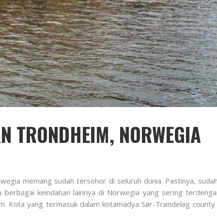
N TRONDHEIM, NORWEGIA
rwegia memang sudah tersohor di seluruh dunia. Pastinya, suda
 berbagai keindahan lainnya di Norwegia yang sering terdengar d
eim. Kota yang termasuk dalam kotamadya Sør-Trøndelag county 