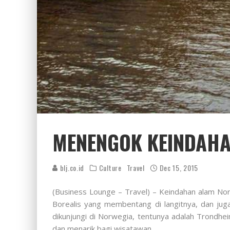
MENENGOK KEINDAHA
blj.co.id
Culture
Travel
Dec 15, 2015
(Business Lounge – Travel) – Keindahan alam No
Borealis yang membentang di langitnya, dan juga
dikunjungi di Norwegia, tentunya adalah Trondh
dan menarik bagi wisatawan.