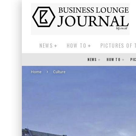
NEWS
HOW TO
PICTURES OF 
NEWS
HOW TO
PI
Home
Culture