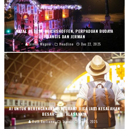
NATAL DI DESA REICHSHOFFEN, PERPADUAN BUDAYA
PRANCIS DAN JERMAN
Simon Wagner
Headline
Dec 22, 2025
AI UNTUK MERENCANAKAN LIBURAN? BISA JADI KESALAHAN
BESAR—INI ALASANNYA
Ruth Berliana
Travel
Dec 8, 2025