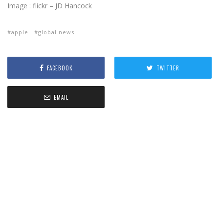
Image : flickr – JD Hancock
apple
global news
FACEBOOK
TWITTER
EMAIL