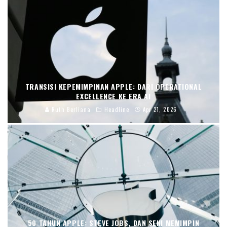
TRANSISI KEPEMIMPINAN APPLE: DARI OPERATIONAL
EXCELLENCE KE ERA AI
Ruth Berliana
Headline
Apr 21, 2026
50 TAHUN APPLE: STEVE JOBS, DAN SENI MEMIMPIN