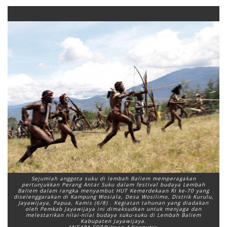
Sejumlah anggota suku di lembah Baliem memperagakan
pertunjukkan Perang Antar Suku dalam festival budaya Lembah
Baliem dalam rangka menyambut HUT Kemerdekaan RI ke-70 yang
diselenggarakan di Kampung Wosiala, Desa Wosilimo, Distrik Kurulu,
Jayawijaya, Papua, Kamis (6/8) . Kegiatan tahunan yang diadakan
oleh Pemkab Jayawijaya ini dimaksudkan untuk menjaga dan
melestarikan nilai-nilai budaya suku-suku di Lembah Baliem
Kabupaten Jayawijaya.
ANTARA FOTO/Iwan Adisaputra.