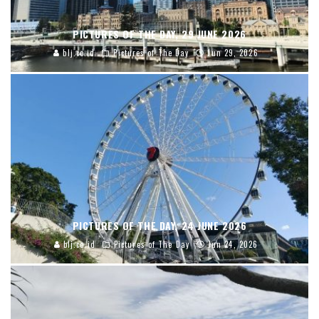
PICTURES OF THE DAY, 29 JUNE 2026
blj.co.id
Pictures of The Day
Jun 29, 2026
PICTURES OF THE DAY, 24 JUNE 2026
blj.co.id
Pictures of The Day
Jun 24, 2026