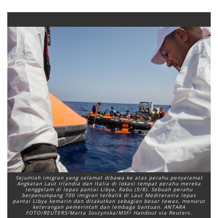
Sejumlah imigran yang selamat dibawa ke atas perahu penyelamat
Angkatan Laut Irlandia dan Italia di lokasi tempat perahu mereka
tenggelam di lepas pantai Libya, Rabu (5/8). Sebuah perahu
berpenumpang 700 imigran terbalik di Laut Mediterania lepas
pantai Libya kemarin dan ditakutkan sebagian besar tewas, menurut
keterangan pemerintah dan lembaga bantuan. ANTARA
FOTO/REUTERS/Marta Soszynska/MSF/ Handout via Reuters.