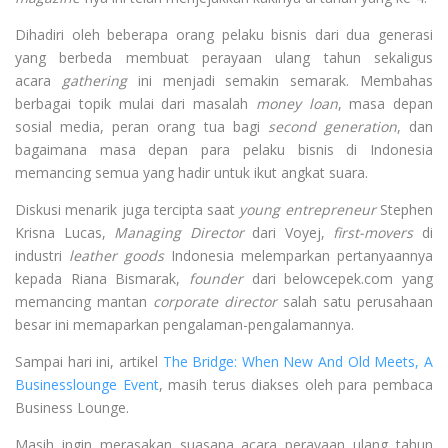
Dihadiri oleh beberapa orang pelaku bisnis dari dua generasi
yang berbeda membuat perayaan ulang tahun sekaligus
acara
gathering
ini menjadi semakin semarak. Membahas
berbagai topik mulai dari masalah
money loan
, masa depan
sosial media, peran orang tua bagi
second generation
, dan
bagaimana masa depan para pelaku bisnis di Indonesia
memancing semua yang hadir untuk ikut angkat suara.
Diskusi menarik juga tercipta saat
young entrepreneur
Stephen
Krisna Lucas,
Managing Director
dari Voyej,
first-movers
di
industri
leather goods
Indonesia melemparkan pertanyaannya
kepada Riana Bismarak,
founder
dari belowcepek.com yang
memancing mantan
corporate director
salah satu perusahaan
besar ini memaparkan pengalaman-pengalamannya.
Sampai hari ini, artikel
The Bridge: When New And Old Meets, A
Businesslounge Event
, masih terus diakses oleh para pembaca
Business Lounge.
Masih ingin merasakan suasana acara perayaan ulang tahun