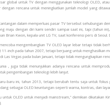
asar global untuk TV dengan menggunakan teknologi OLED, ata
ir dengan rencana untuk meningkatkan jumlah model yang ditawa
antangan dalam memperluas pasar TV tersebut sehubungan dengan
ng maju dengan diri kami sendiri sampai saat ini, tapi (tahun in
akan Brian Kwon, kepala unit LG TV, saat konferensi pers di Seoul
encoba mengembangkan TV OLED layar lebar tetapi tidak berhas
 11-inch pada tahun 2007, tetapi berjuang untuk menghasilkan 
di Las Vegas pada bulan Januari, tetapi tidak mengungkapkan re
unia , juga tidak menunjukkan adanya rencana untuk memprodu
uk pengembangan teknologi lebih lanjut.
ru-baru ini, tahun 2013, tetapi berubah tentu saja untuk foku
pandang sebagai OLED keuntungan-seperti warna, kontras, dan lay
u untuk OLED untuk menjadi mainstream,” demikian dikatakan Kim
.