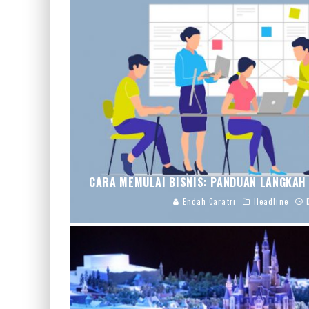
CARA MEMULAI BISNIS: PANDUAN LANGKAH 
Endah Caratri
Headline