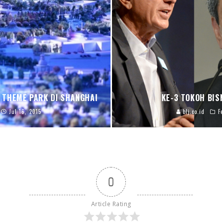
 THEME PARK DI SHANGHAI
KE-3 TOKOH BIS
Jul 16, 2015
blj.co.id
F
0
Article Rating