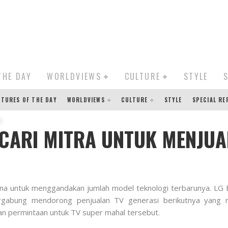
THE DAY
WORLDVIEWS
CULTURE
STYLE
CTURES OF THE DAY
WORLDVIEWS
CULTURE
STYLE
SPECIAL R
s
CARI MITRA UNTUK MENJUA
ana untuk menggandakan jumlah model teknologi terbarunya.
LG 
rgabung mendorong penjualan TV generasi berikutnya yang me
n permintaan untuk TV super mahal tersebut.