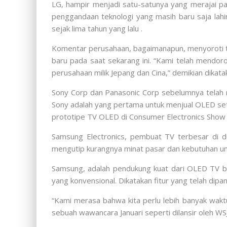
LG, hampir menjadi satu-satunya yang merajai p
penggandaan teknologi yang masih baru saja lah
sejak lima tahun yang lalu .
Komentar perusahaan, bagaimanapun, menyoroti t
baru pada saat sekarang ini. “Kami telah mendoro
perusahaan milik Jepang dan Cina,” demikian dikat
Sony Corp dan Panasonic Corp sebelumnya telah m
Sony adalah yang pertama untuk menjual OLED set
prototipe TV OLED di Consumer Electronics Show 
Samsung Electronics, pembuat TV terbesar di d
mengutip kurangnya minat pasar dan kebutuhan unt
Samsung, adalah pendukung kuat dari OLED TV ba
yang konvensional. Dikatakan fitur yang telah di
“Kami merasa bahwa kita perlu lebih banyak wakt
sebuah wawancara Januari seperti dilansir oleh WSJ