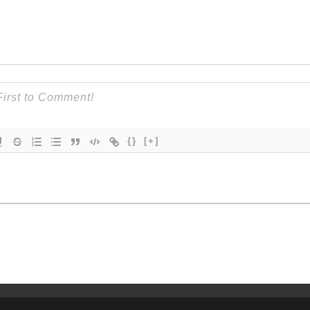
{}
[+]