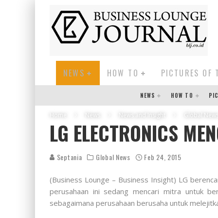
NEWS
HOW TO
PICTURES OF 
NEWS
HOW TO
PI
Home
News
News and Insight
Global New
LG ELECTRONICS MEN
Septania
Global News
Feb 24, 2015
(Business Lounge – Business Insight) LG berenc
perusahaan ini sedang mencari mitra untuk be
sebagaimana perusahaan berusaha untuk melejitka