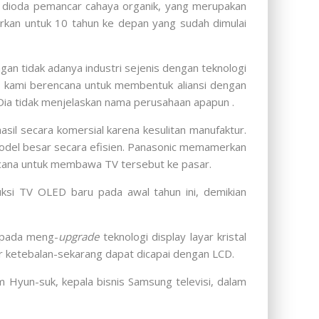
u dioda pemancar cahaya organik, yang merupakan
rkan untuk 10 tahun ke depan yang sudah dimulai
 tidak adanya industri sejenis dengan teknologi
i), kami berencana untuk membentuk aliansi dengan
. Dia tidak menjelaskan nama perusahaan apapun .
il secara komersial karena kesulitan manufaktur.
model besar secara efisien. Panasonic memamerkan
ncana untuk membawa TV tersebut ke pasar.
ksi TV OLED baru pada awal tahun ini, demikian
s pada meng-
upgrade
teknologi display layar kristal
ar ketebalan-sekarang dapat dicapai dengan LCD.
 Hyun-suk, kepala bisnis Samsung televisi, dalam