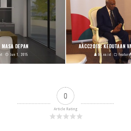
 MASA DEPAN
AACC2015: KEDUTAAN V
ht
Jun 1, 2015
blj.co.id
Feature
0
Article Rating