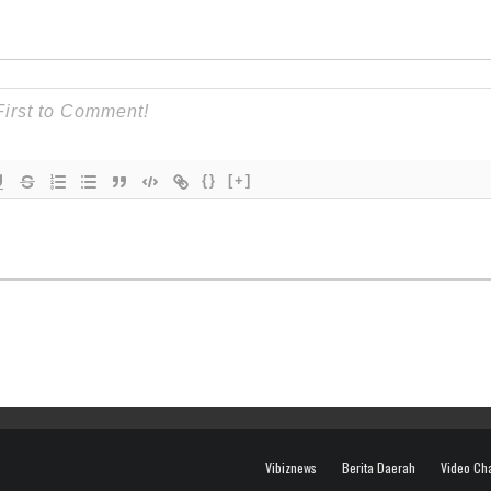
{}
[+]
Vibiznews
Berita Daerah
Video Ch