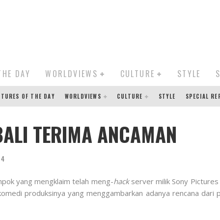
THE DAY
WORLDVIEWS
CULTURE
STYLE
CTURES OF THE DAY
WORLDVIEWS
CULTURE
STYLE
SPECIAL R
BALI TERIMA ANCAMAN
14
mpok yang mengklaim telah meng-
hack
server milik Sony Picture
m komedi produksinya yang menggambarkan adanya rencana dari