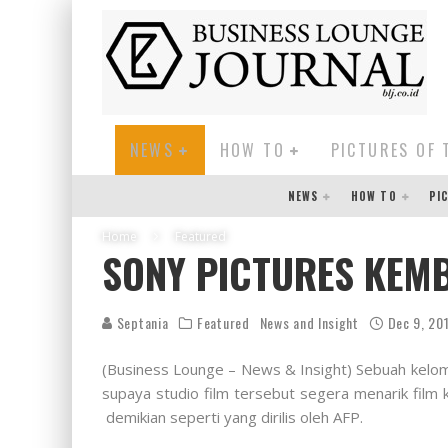
NEWS
HOW TO
PICTURES OF 
NEWS
HOW TO
PI
Home
Featured
SONY PICTURES KEM
Septania
Featured
News and Insight
Dec 9, 20
(Business Lounge – News & Insight) Sebuah kelo
supaya studio film tersebut segera menarik fil
demikian seperti yang dirilis oleh AFP.