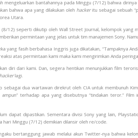
elah mengeluarkan bantahannya pada Minggu (7/12) bahwa dirinya
kan bahwa apa yang dilakukan oleh
hacker
itu sebagai sebuah “
orea Utara.
 (8/12) seperti dikutip oleh Wall Street Journal, kelompok yan
mberikan permintaan yang jelas untuk tim manajemen Sony. Namu
ka yang fasih berbahasa Inggris juga dikatakan, “Tampaknya Anda
eaksi atas permintaan kami maka kami mengirimkan Anda peringat
skan diri dari kami. Dan, segera hentikan menunjukkan film ter
hacker
lagi.
nco sebagai dua wartawan direkrut oleh CIA untuk membunuh Ki
pun” terhadap apa yang disebutnya “tindakan teror.” Film ini 
elum dapat dipastikan. Sementara divisi Sony yang lain, Playst
hari Minggu (7/12) demikian dilansir oleh re/code.
gaku bertanggung jawab melalui akun Twitter-nya bahwa kelom