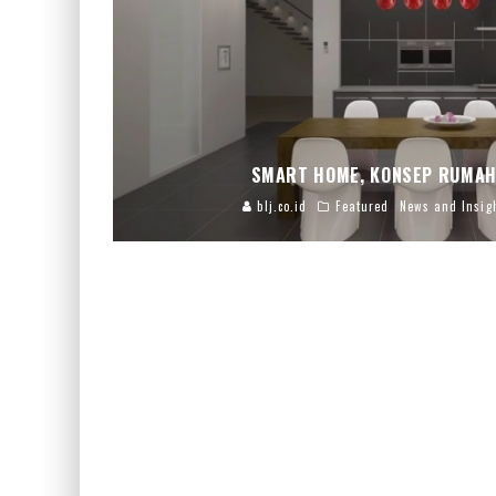
SMART HOME, KONSEP RUMAH
blj.co.id
Featured
News and Insig