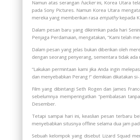
Namun atas serangan
hacker
ini, Korea Utara t
pada Sony Pictures. Namun Korea Utara mengata
mereka yang memberikan rasa
empathy
kepada K
Dalam pesan baru yang dikirimkan pada hari Senin
Penjaga Perdamaian, mengatakan, “Kami telah me
Dalam pesan yang jelas bukan diberikan oleh mere
dengan seorang penyerang, sementara tidak ada r
“Lakukan permintaan kami jika Anda ingin melepa
dan menyebabkan Perang !” demikian dikatakan si-
Film yang dibintangi Seth Rogen dan James Fra
sebelumnya memperingatkan “pembalasan tanpa am
Desember.
Tetapi sampai hari ini, keaslian pesan terbaru b
menyebabkan situsnya offline selama dua jam pada 
Sebuah kelompok yang disebut Lizard Squad men