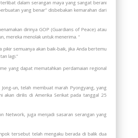
 terlibat dalam serangan maya yang sangat berani
perbuatan yang benar” disbebakan kemarahan dari
g menamakan dirinya GOP (Guardians of Peace) atau
n, mereka menolak untuk menerima. “
 pikir semuanya akan baik-baik, jika Anda bertemu
an lagi.”
orisme yang dapat mematahkan perdamaian regional
m Jong-un, telah membuat marah Pyongyang, yang
akan dirilis di Amerika Serikat pada tanggal 25
ation Network, juga menjadi sasaran serangan yang
pok tersebut telah mengaku berada di balik dua