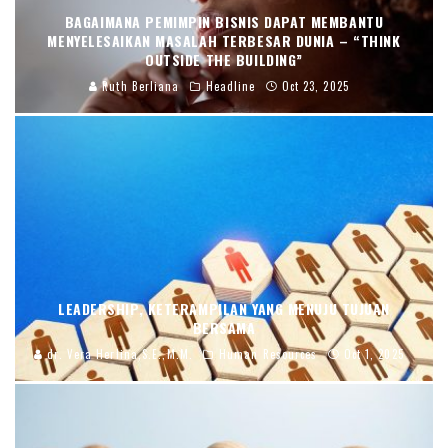
BAGAIMANA PEMIMPIN BISNIS DAPAT MEMBANTU
MENYELESAIKAN MASALAH TERBESAR DUNIA – “THINK
OUTSIDE THE BUILDING”
Ruth Berliana
Headline
Oct 23, 2025
LEADERSHIP, KETERAMPILAN YANG MENUJU TUJUAN
BERSAMA
dr. Vera Herlina,S.E.,M.M.
Human Resources
Oct 1, 2025