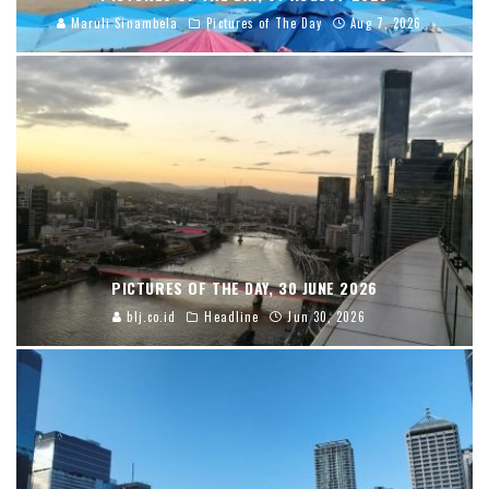
Maruli Sinambela
Pictures of The Day
Aug 7, 2026
PICTURES OF THE DAY, 30 JUNE 2026
blj.co.id
Headline
Jun 30, 2026