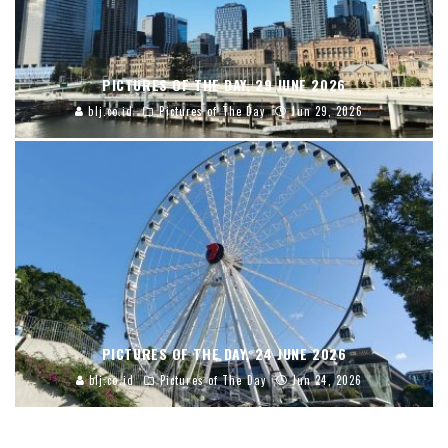
PICTURES OF THE DAY, 29 JUNE 2026
blj.co.id
Pictures of The Day
Jun 29, 2026
PICTURES OF THE DAY, 24 JUNE 2026
blj.co.id
Pictures of The Day
Jun 24, 2026