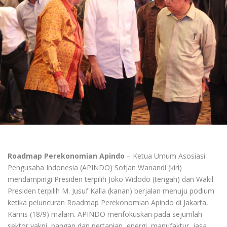
Roadmap Perekonomian Apindo
– Ketua Umum Asosiasi
Pengusaha Indonesia (APINDO) Sofjan Wanandi (kiri)
mendampingi Presiden terpilih Joko Widodo (tengah) dan Wakil
Presiden terpilih M. Jusuf Kalla (kanan) berjalan menuju podium
ketika peluncuran Roadmap Perekonomian Apindo di Jakarta,
Kamis (18/9) malam. APINDO menfokuskan pada sejumlah
sektor yakni, pangan dan pertanian, energi, manufaktur, jasa,