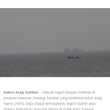
Kabut Asap Sumbar
– Sebuah kapal nelayan melintas di
perairan kawasan Padang, Sumbar yang diselimuti kabut asap,
Kamis (18/9). Data Global Atmospheric Watch (GAW) atau
Stasiun Pemantau Atmosfir Global di Bukik Koto Tabang,