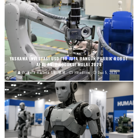
YASKAWA INVESTASI USD 180 JUTA BANGUN PABRIK ROBOT
AI DI AS, PRODUKSI MULAI 2028
dr. Vera Herlina,S.E.,M.M.
Headline
Dec 5, 2025