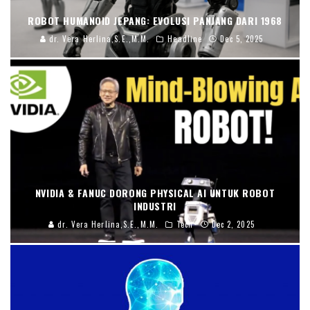
ROBOT HUMANOID JEPANG: EVOLUSI PANJANG DARI 1968
dr. Vera Herlina,S.E.,M.M.
Headline
Dec 5, 2025
NVIDIA & FANUC DORONG PHYSICAL AI UNTUK ROBOT
INDUSTRI
dr. Vera Herlina,S.E.,M.M.
Tech
Dec 2, 2025