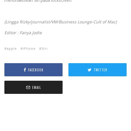
menonaktifkan Siri pada lockscreen.
(Lingga Rizky/journalist/VM/Business Lounge-Cult of Mac)
Editor : Fanya Jodie
apple
iPhone
Siri
FACEBOOK
TWITTER
EMAIL