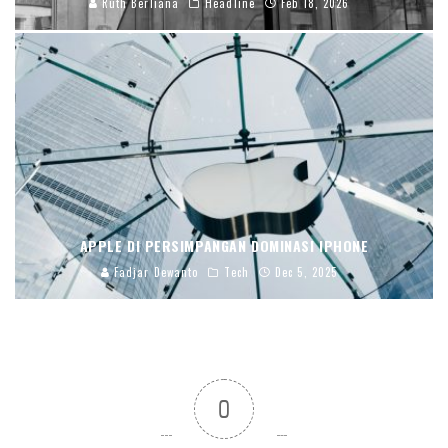
Ruth Berliana
Headline
Feb 18, 2026
APPLE DI PERSIMPANGAN DOMINASI IPHONE
Fadjar Dewanto
Tech
Dec 5, 2025
0