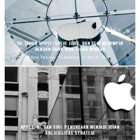
50 TAHUN APPLE: STEVE JOBS, DAN SENI MEMIMPIN
DENGAN CARA YANG TIDAK NYAMAN
Ruth Berliana
Headline
Mar 31, 2026
APPLE, AI, DAN SIRI: PENUNDAAN MENJADI UJIAN
KREDIBILITAS STRATEGI