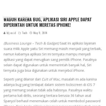
Home
Culture
Tech
WADUH KARENA BUG, APLIKASI SIRI APPLE DAPAT
DIPERINTAH UNTUK MERETAS IPHONE!
blj.co.id
Tech
May 9, 2014
(Business Lounge – Tech & Gadget)
Saat ini aplikasi layanan
suara milik Apple yaitu Siri memang masih menjadi yang terbaik,
namun kabarnya aplikasi Siri ini ternyata mampu menjadi
aplikasi yang dapat merugikan sang pemilik iPhone. Pasalnya
selain dapat digunakan untuk memerintah banyak hal, Siri
ternyata juga bisa digunakan untuk menjebol iPhone.
Seperti yang dilansir dari
Cult of Mac
, masalah ini ada karena
adanya bug yang terdapat dalam sistem lockscreen di iOS 7
yang memang seakan tidak ada habisnya. Pasalnya waktu
pertama kali dirilis, seorang tentara berusia 36 tahun asal
Spanyol berhasil menemukan celah untuk membobol password