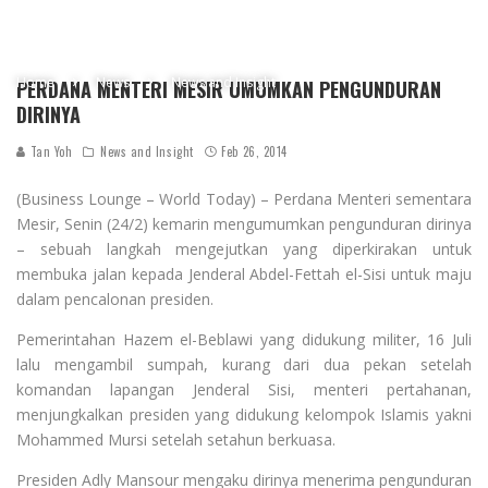
Home
News
News and Insight
PERDANA MENTERI MESIR UMUMKAN PENGUNDURAN
DIRINYA
Tan Yoh
News and Insight
Feb 26, 2014
(Business Lounge – World Today) – Perdana Menteri sementara
Mesir, Senin (24/2) kemarin mengumumkan pengunduran dirinya
– sebuah langkah mengejutkan yang diperkirakan untuk
membuka jalan kepada Jenderal Abdel-Fettah el-Sisi untuk maju
dalam pencalonan presiden.
Pemerintahan Hazem el-Beblawi yang didukung militer, 16 Juli
lalu mengambil sumpah, kurang dari dua pekan setelah
komandan lapangan Jenderal Sisi, menteri pertahanan,
menjungkalkan presiden yang didukung kelompok Islamis yakni
Mohammed Mursi setelah setahun berkuasa.
Presiden Adly Mansour mengaku dirinya menerima pengunduran