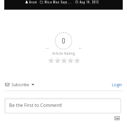
Arum
Wise Man Says....
Aug 14, 2013
0
Article Rating
Subscribe
Login