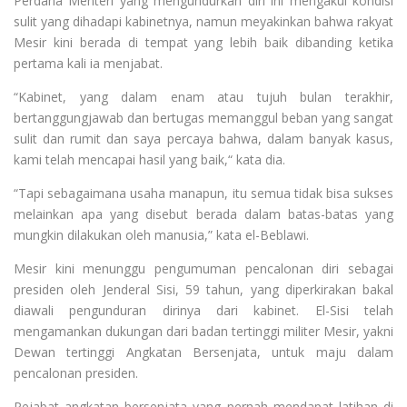
Perdana Menteri yang mengundurkan diri ini mengakui kondisi
sulit yang dihadapi kabinetnya, namun meyakinkan bahwa rakyat
Mesir kini berada di tempat yang lebih baik dibanding ketika
pertama kali ia menjabat.
“Kabinet, yang dalam enam atau tujuh bulan terakhir,
bertanggungjawab dan bertugas memanggul beban yang sangat
sulit dan rumit dan saya percaya bahwa, dalam banyak kasus,
kami telah mencapai hasil yang baik,“ kata dia.
“Tapi sebagaimana usaha manapun, itu semua tidak bisa sukses
melainkan apa yang disebut berada dalam batas-batas yang
mungkin dilakukan oleh manusia,” kata el-Beblawi.
Mesir kini menunggu pengumuman pencalonan diri sebagai
presiden oleh Jenderal Sisi, 59 tahun, yang diperkirakan bakal
diawali pengunduran dirinya dari kabinet. El-Sisi telah
mengamankan dukungan dari badan tertinggi militer Mesir, yakni
Dewan tertinggi Angkatan Bersenjata, untuk maju dalam
pencalonan presiden.
Pejabat angkatan bersenjata yang pernah mendapat latihan di