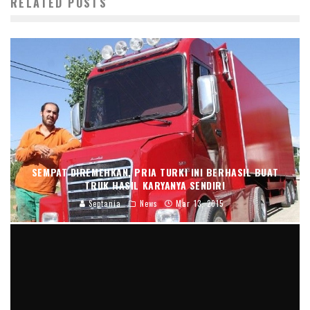
RELATED POSTS
SEMPAT DIREMEHKAN, PRIA TURKI INI BERHASIL BUAT
TRUK HASIL KARYANYA SENDIRI
Septania
News
Mar 13, 2015