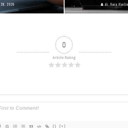
 28, 2026
dr. Vera Herli
0
Article Rating
{}
[+]