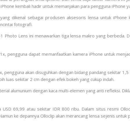
 iPhone kembali hadir untuk memanjakan para pengguna iPhone yan
lip yang dikenal sebagai produsen aksesoris lensa untuk iPho
intai fotografi.
1 Photo Lens ini menawarkan tiga lensa makro yang berbeda. Da
u 21x, pengguna dapat memanfaatkan kamera iPhone untuk menjadi
 pengguna akan disuguhkan dengan bidang pandang sekitar 1,5 
h luas sekitar 2 cm dengan efek bokeh yang cukup indah.
material alumunium dengan kaca multi-elemen yang anti refleksi. D
SD 69,99 atau sekitar IDR 800 ribu. Dalam situs resmi Ollocl
 Namun ke depannya Olloclip akan merancang lensa sejenis untuk 