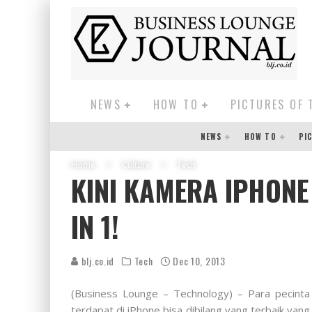
NEWS
HOW TO
PICTURES OF 
NEWS
HOW TO
PI
Home
Culture
Tech
KINI KAMERA IPHONE
IN 1!
blj.co.id
Tech
Dec 10, 2013
(Business Lounge – Technology) – Para pecinta
terdapat di iPhone bisa dibilang yang terbaik yan