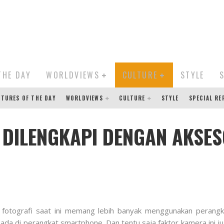
THE DAY
WORLDVIEWS
CULTURE
STYLE
CTURES OF THE DAY
WORLDVIEWS
CULTURE
STYLE
SPECIAL R
 DILENGKAPI DENGAN AKSE
 fotografi saat ini memang lebih banyak menggunakan perang
g ada di perangkat smartphone. Dan tentu saja faktor kamera ini