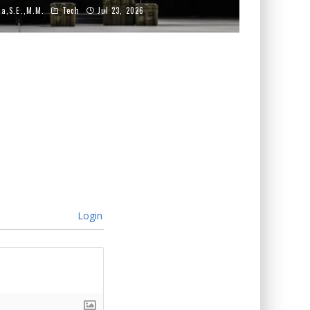
na,S.E.,M.M.
Tech
Jul 23, 2026
Login