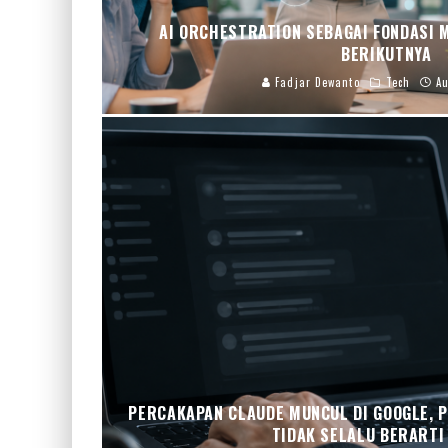
AI ORCHESTRATION SEBAGAI FONDASI 
BERIKUTNYA
Fadjar Dewanto
Tech
Au
PERCAKAPAN CLAUDE MUNCUL DI GOOGLE, 
TIDAK SELALU BERARTI