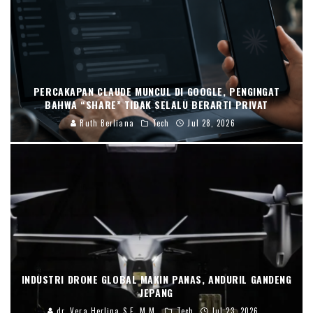
PERCAKAPAN CLAUDE MUNCUL DI GOOGLE, PENGINGAT
BAHWA “SHARE” TIDAK SELALU BERARTI PRIVAT
Ruth Berliana
Tech
Jul 28, 2026
INDUSTRI DRONE GLOBAL MAKIN PANAS, ANDURIL GANDENG
JEPANG
dr. Vera Herlina,S.E.,M.M.
Tech
Jul 23, 2026